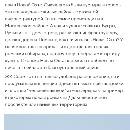
или в Новой Охте. Сначала это были пустыри, а теперь 
это полноценные жилые районы с развитой 
инфраструктурой. То же самое происходит и в 
Московском районе. А наши чудные совхозы: Бугры, 
Ручьи и т.п. – дома строят, развивают инфраструктуру, 
делают дороги. Помните, как начиналась Новая Охта? У 
меня клиентка говорила – я в детстве там в полях 
ромашки собирала, поэтому хочу теперь там квартиру 
купить. Сколько Новая Охта пережила проблем, но 
ничего – сейчас это благоустроенный район.
ЖК Cube – это не только удобное расположение, но и 
продуманная концепция. Здесь нет высотной застройки 
и плотной "человейниковой" атмосферы, как, например, 
в некоторых новостройках на Дальневосточном 
проспекте или намывных территориях.